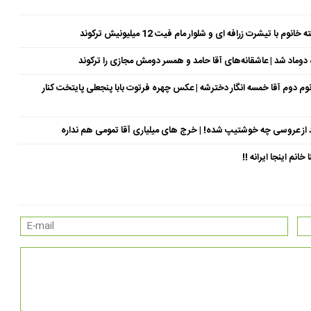
شرت زرافه ای و شلوار مام فیت 12 میلیونیش ترکوند
وماد شد | عاشقانه‌های آقا حامد و همسر دومش مجازی را ترکوند
سال جوان‌تر از خودش | خانوم دوم آقا خمسه انگار دخترشه | عکس چهره فرتوت بابا پنجعلی پایتخت کنار
د از عروسی چه خوشتیپ شده! | خرج های میلیاری آقا تمومی هم نداره
نم اینجا ایرانه !!