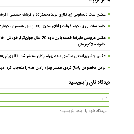
اخبار مرتبط
عکس ست تابستونی زرد قناری نوید محمدزاده و فرشته حسینی | فرشته خانوم با تی
حامد سلطانی زن دوم گرفت | آقای مجری بعد از سال همسرش دوباره د
عکس عروسی علیرضا خمسه با زن دوم 20 
خانواده لاکچریش
عکس جشن پاتختی سانسور شده بهرام رادان منتشر شد | آقا بهرام بع
لباس مخصوص پاساژ گردی همسر بهرام رادان همه را متعجب کرد | مینا خا
دیدگاه تان را بنویسید