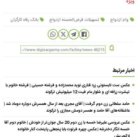
ویژه
وام ازدواج
تسهیلات قرض‌الحسنه ازدواج
بانک رفاه کارگران
اخبار مرتبط
عکس ست تابستونی زرد قناری نوید محمدزاده و فرشته حسینی | فرشته خانوم با
تیشرت زرافه ای و شلوار مام فیت 12 میلیونیش ترکوند
حامد سلطانی زن دوم گرفت | آقای مجری بعد از سال همسرش دوباره دوماد شد |
عاشقانه‌های آقا حامد و همسر دومش مجازی را ترکوند
عکس عروسی علیرضا خمسه با زن دوم 20 سال جوان‌تر از خودش | خانوم دوم آقا
خمسه انگار دخترشه | عکس چهره فرتوت بابا پنجعلی پایتخت کنار خانواده
لاکچریش