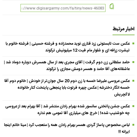
اخبار مرتبط
عکس ست تابستونی زرد قناری نوید محمدزاده و فرشته حسینی | فرشته خانوم با
تیشرت زرافه ای و شلوار مام فیت 12 میلیونیش ترکوند
حامد سلطانی زن دوم گرفت | آقای مجری بعد از سال همسرش دوباره دوماد شد |
عاشقانه‌های آقا حامد و همسر دومش مجازی را ترکوند
عکس عروسی علیرضا خمسه با زن دوم 20 سال جوان‌تر از خودش | خانوم دوم آقا
خمسه انگار دخترشه | عکس چهره فرتوت بابا پنجعلی پایتخت کنار خانواده
لاکچریش
عکس جشن پاتختی سانسور شده بهرام رادان منتشر شد | آقا بهرام بعد از عروسی
چه خوشتیپ شده! | خرج های میلیاری آقا تمومی هم نداره
لباس مخصوص پاساژ گردی همسر بهرام رادان همه را متعجب کرد | مینا خانم اینجا
ایرانه !!