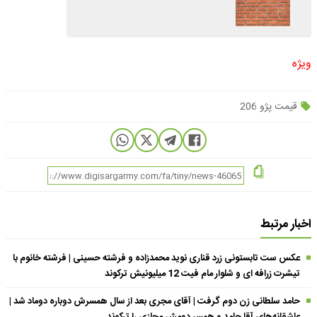
ویژه
قیمت پژو 206
اخبار مرتبط
عکس ست تابستونی زرد قناری نوید محمدزاده و فرشته حسینی | فرشته خانوم با
تیشرت زرافه ای و شلوار مام فیت 12 میلیونیش ترکوند
حامد سلطانی زن دوم گرفت | آقای مجری بعد از سال همسرش دوباره دوماد شد |
عاشقانه‌های آقا حامد و همسر دومش مجازی را ترکوند