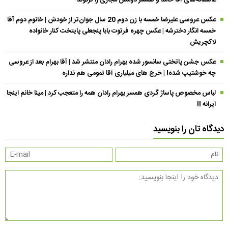
عکس عروسی علیرضا خمسه با زن دوم 20 سال جوان‌تر از خودش | خانوم دوم آقا
خمسه انگار دخترشه | عکس چهره فرتوت بابا پنجعلی پایتخت کنار خانواده
لاکچریش
عکس جشن پاتختی سانسور شده بهرام رادان منتشر شد | آقا بهرام بعد از عروسی
چه خوشتیپ شده! | خرج های میلیاری آقا تمومی هم نداره
لباس مخصوص پاساژ گردی همسر بهرام رادان همه را متعجب کرد | مینا خانم اینجا
ایرانه !!
دیدگاه تان را بنویسید