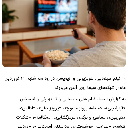
۱۹ فیلم سینمایی، تلویزیونی و انیمیشن در روز سه شنبه، ۱۲ فروردین
ماه از شبکه‌های سیما روی آنتن می‌روند.
به گزارش ایسنا، فیلم های سینمایی و تلویزیونی و انیمیشن
«آپاراتچی»، «منطقه پرواز ممنوع»، «پرویز خان»، «اطلس»،
«دوربین»، «ماهی و برکه»، «رمزگشایی»، «مکالمه»، «شکلات
ششم»، «سرزمین خوشبختی»، «داستان آمریکایی»، «دردسر