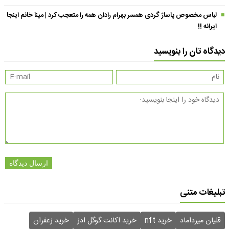
لباس مخصوص پاساژ گردی همسر بهرام رادان همه را متعجب کرد | مینا خانم اینجا
ایرانه !!
دیدگاه تان را بنویسید
ارسال دیدگاه
تبلیغات متنی
قلیان میرداماد
خرید nft
خرید اکانت گوگل ادز
خرید زعفران