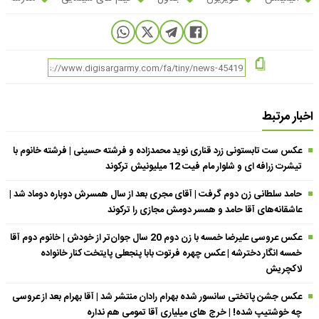
اخبار مرتبط
عکس ست تابستونی زرد قناری نوید محمدزاده و فرشته حسینی | فرشته خانوم با
تیشرت زرافه ای و شلوار مام فیت 12 میلیونیش ترکوند
حامد سلطانی زن دوم گرفت | آقای مجری بعد از سال همسرش دوباره دوماد شد |
عاشقانه‌های آقا حامد و همسر دومش مجازی را ترکوند
عکس عروسی علیرضا خمسه با زن دوم 20 سال جوان‌تر از خودش | خانوم دوم آقا
خمسه انگار دخترشه | عکس چهره فرتوت بابا پنجعلی پایتخت کنار خانواده
لاکچریش
عکس جشن پاتختی سانسور شده بهرام رادان منتشر شد | آقا بهرام بعد از عروسی
چه خوشتیپ شده! | خرج های میلیاری آقا تمومی هم نداره