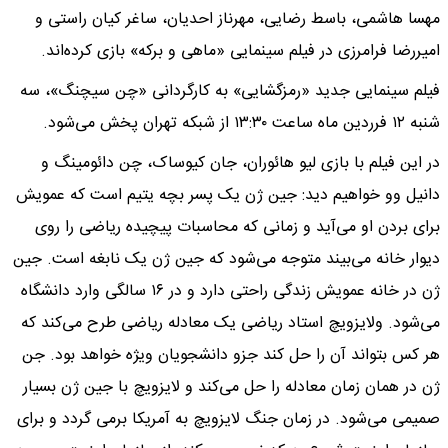
مهسا هاشمی، باسط رضایی، مهرناز احدیان، ساغر کیان راستی و
امیررضا فرامرزی در فیلم سینمایی «ماهی و برکه» بازی کرده‌اند.
فیلم سینمایی جدید «رمزگشایی» به کارگردانی «چن سیچنگ»، سه
شنبه ۱۲ فرردین ماه ساعت ۱۳:۳۰ از شبکه تهران پخش می‌شود.
در این فیلم با بازی لیو هائوران، جان کیوساک، چن دائومینگ و
دانیل وو خواهیم دید: جین ژن یک پسر بچه یتیم است که عمویش
برای بردن او می‌آید و زمانی که محاسبات پیچیده ریاضی را روی
دیوار خانه می‌بیند متوجه می‌شود که جین ژن یک نابغه است. جین
ژن در خانه عمویش زندگی راحتی دارد و در ۱۶ سالگی وارد دانشگاه
می‌شود. ولایزویچ استاد ریاضی یک معادله ریاضی طرح می‌کند که
هر کس بتواند آن را حل کند جزو دانشجویان ویژه خواهد بود. جن
ژن در همان زمان معادله را حل می‌کند و لایزویچ با جین ژن بسیار
صمیمی می‌شود. در زمان جنگ لایزویچ به آمریکا برمی گردد و برای