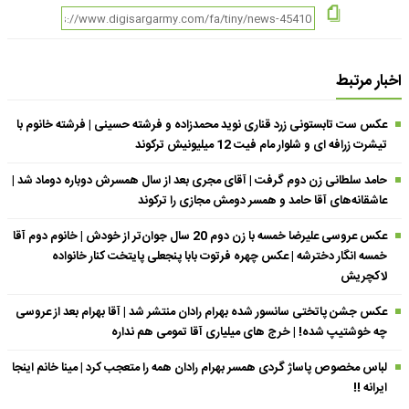
اخبار مرتبط
عکس ست تابستونی زرد قناری نوید محمدزاده و فرشته حسینی | فرشته خانوم با
تیشرت زرافه ای و شلوار مام فیت 12 میلیونیش ترکوند
حامد سلطانی زن دوم گرفت | آقای مجری بعد از سال همسرش دوباره دوماد شد |
عاشقانه‌های آقا حامد و همسر دومش مجازی را ترکوند
عکس عروسی علیرضا خمسه با زن دوم 20 سال جوان‌تر از خودش | خانوم دوم آقا
خمسه انگار دخترشه | عکس چهره فرتوت بابا پنجعلی پایتخت کنار خانواده
لاکچریش
عکس جشن پاتختی سانسور شده بهرام رادان منتشر شد | آقا بهرام بعد از عروسی
چه خوشتیپ شده! | خرج های میلیاری آقا تمومی هم نداره
لباس مخصوص پاساژ گردی همسر بهرام رادان همه را متعجب کرد | مینا خانم اینجا
ایرانه !!