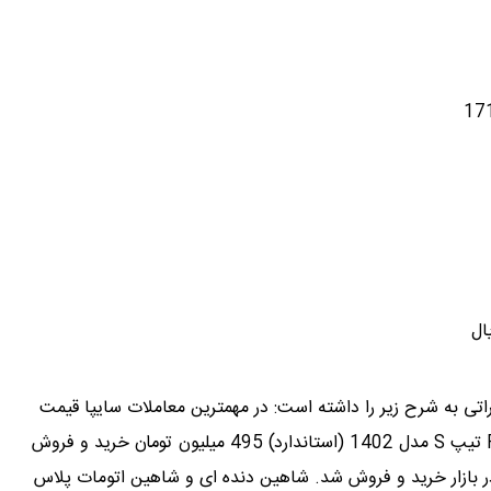
تی به شرح زیر را داشته است: در مهمترین معاملات سایپا قیمت
پراید 111 SE (سفید) برابر 480 میلیون تومان و کوییک R تیپ S مدل 1402 (استاندارد) 495 میلیون تومان خرید و فروش
 (استاندارد) 500 میلیون تومان در بازار خرید و فروش شد. شاهین دنده ای و شاهین اتومات پلاس