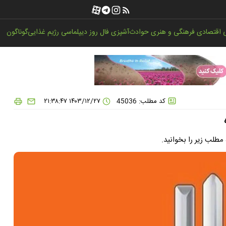
اقتصادی
فرهنگی و هنری
حوادث
آشپزی
فال روز
دیپلماسی
رژیم غذایی
گوناگون
کد مطلب: 45036
۱۴۰۳/۱۲/۲۷ ۲۱:۳۸:۴۷
مطلب زیر را بخوانید.