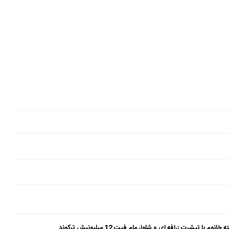
شرت زرافه ای و شلوار مام فیت 12 میلیونیش ترکوند