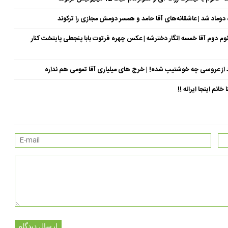
وماد شد | عاشقانه‌های آقا حامد و همسر دومش مجازی را ترکوند
سال جوان‌تر از خودش | خانوم دوم آقا خمسه انگار دخترشه | عکس چهره فرتوت بابا پنجعلی پایتخت کنار
د از عروسی چه خوشتیپ شده! | خرج های میلیاری آقا تمومی هم نداره
نم اینجا ایرانه !!
ارسال دیدگاه