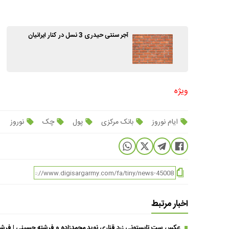
آجر سنتی حیدری 3 نسل در کنار ایرانیان
ویژه
ایام نوروز
بانک مرکزی
پول
چک
نوروز
اخبار مرتبط
عکس ست تابستونی زرد قناری نوید محمدزاده و فرشته حسینی | فرشته خانوم با تی