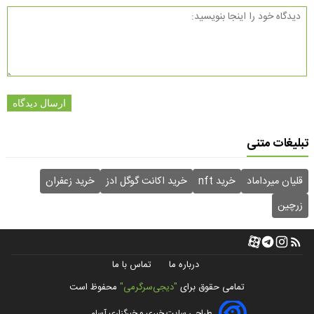
ارسال دیدگاه
تبلیغات متنی
قلیان میرداماد
خرید nft
خرید اکانت گوگل ادز
خرید زعفران
زرچین
درباره ما
تماس با ما
تمامی حقوق برای
"دیجی‌سرگرمی"
محفوظ است
طراحی سایت خبری و خبرگزاری آسام