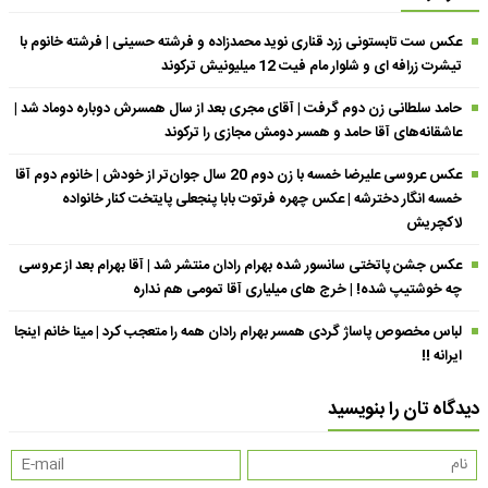
عکس ست تابستونی زرد قناری نوید محمدزاده و فرشته حسینی | فرشته خانوم با
تیشرت زرافه ای و شلوار مام فیت 12 میلیونیش ترکوند
حامد سلطانی زن دوم گرفت | آقای مجری بعد از سال همسرش دوباره دوماد شد |
عاشقانه‌های آقا حامد و همسر دومش مجازی را ترکوند
عکس عروسی علیرضا خمسه با زن دوم 20 سال جوان‌تر از خودش | خانوم دوم آقا
خمسه انگار دخترشه | عکس چهره فرتوت بابا پنجعلی پایتخت کنار خانواده
لاکچریش
عکس جشن پاتختی سانسور شده بهرام رادان منتشر شد | آقا بهرام بعد از عروسی
چه خوشتیپ شده! | خرج های میلیاری آقا تمومی هم نداره
لباس مخصوص پاساژ گردی همسر بهرام رادان همه را متعجب کرد | مینا خانم اینجا
ایرانه !!
دیدگاه تان را بنویسید