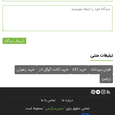
ارسال دیدگاه
تبلیغات متنی
قلیان میرداماد
خرید nft
خرید اکانت گوگل ادز
خرید زعفران
زرچین
درباره ما
تماس با ما
تمامی حقوق برای
"دیجی‌سرگرمی"
محفوظ است