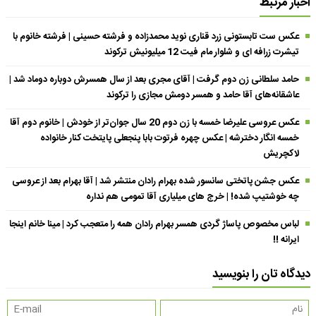
اخبار مرتبط
عکس ست تابستونی زرد قناری نوید محمدزاده و فرشته حسینی | فرشته خانوم با
تیشرت زرافه ای و شلوار مام فیت 12 میلیونیش ترکوند
حامد سلطانی زن دوم گرفت | آقای مجری بعد از سال همسرش دوباره دوماد شد |
عاشقانه‌های آقا حامد و همسر دومش مجازی را ترکوند
عکس عروسی علیرضا خمسه با زن دوم 20 سال جوان‌تر از خودش | خانوم دوم آقا
خمسه انگار دخترشه | عکس چهره فرتوت بابا پنجعلی پایتخت کنار خانواده
لاکچریش
عکس جشن پاتختی سانسور شده بهرام رادان منتشر شد | آقا بهرام بعد از عروسی
چه خوشتیپ شده! | خرج های میلیاری آقا تمومی هم نداره
لباس مخصوص پاساژ گردی همسر بهرام رادان همه را متعجب کرد | مینا خانم اینجا
ایرانه !!
دیدگاه تان را بنویسید