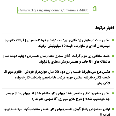
اخبار مرتبط
عکس ست تابستونی زرد قناری نوید محمدزاده و فرشته حسینی | فرشته خانوم با
تیشرت زرافه ای و شلوار مام فیت 12 میلیونیش ترکوند
حامد سلطانی زن دوم گرفت | آقای مجری بعد از سال همسرش دوباره دوماد شد |
عاشقانه‌های آقا حامد و همسر دومش مجازی را ترکوند
عکس عروسی علیرضا خمسه با زن دوم 20 سال جوان‌تر از خودش | خانوم دوم آقا
خمسه انگار دخترشه | عکس چهره فرتوت بابا پنجعلی پایتخت کنار خانواده
لاکچریش
عکس جشن پاتختی سانسور شده بهرام رادان منتشر شد | آقا بهرام بعد از عروسی
چه خوشتیپ شده! | خرج های میلیاری آقا تمومی هم نداره
لباس مخصوص پاساژ گردی همسر بهرام رادان همه را متعجب کرد | مینا خانم اینجا
ایرانه !!