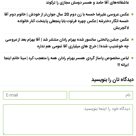
عاشقانه‌های آقا حامد و همسر دومش مجازی را ترکوند
عکس عروسی علیرضا خمسه با زن دوم 20 سال جوان‌تر از خودش | خانوم دوم آقا
خمسه انگار دخترشه | عکس چهره فرتوت بابا پنجعلی پایتخت کنار خانواده
لاکچریش
عکس جشن پاتختی سانسور شده بهرام رادان منتشر شد | آقا بهرام بعد از عروسی
چه خوشتیپ شده! | خرج های میلیاری آقا تمومی هم نداره
لباس مخصوص پاساژ گردی همسر بهرام رادان همه را متعجب کرد | مینا خانم اینجا
ایرانه !!
دیدگاه تان را بنویسید