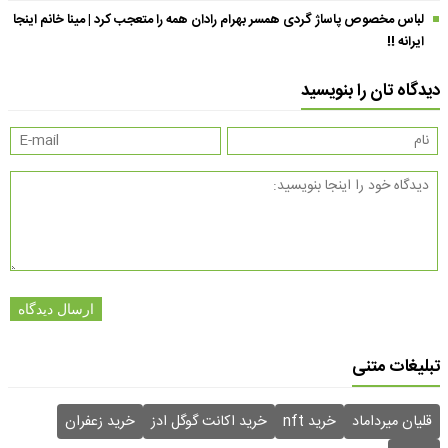
لباس مخصوص پاساژ گردی همسر بهرام رادان همه را متعجب کرد | مینا خانم اینجا
ایرانه !!
دیدگاه تان را بنویسید
ارسال دیدگاه
تبلیغات متنی
قلیان میرداماد
خرید nft
خرید اکانت گوگل ادز
خرید زعفران