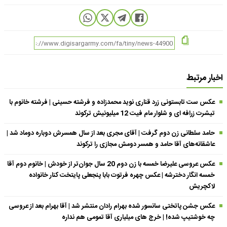
اخبار مرتبط
عکس ست تابستونی زرد قناری نوید محمدزاده و فرشته حسینی | فرشته خانوم با
تیشرت زرافه ای و شلوار مام فیت 12 میلیونیش ترکوند
حامد سلطانی زن دوم گرفت | آقای مجری بعد از سال همسرش دوباره دوماد شد |
عاشقانه‌های آقا حامد و همسر دومش مجازی را ترکوند
عکس عروسی علیرضا خمسه با زن دوم 20 سال جوان‌تر از خودش | خانوم دوم آقا
خمسه انگار دخترشه | عکس چهره فرتوت بابا پنجعلی پایتخت کنار خانواده
لاکچریش
عکس جشن پاتختی سانسور شده بهرام رادان منتشر شد | آقا بهرام بعد از عروسی
چه خوشتیپ شده! | خرج های میلیاری آقا تمومی هم نداره