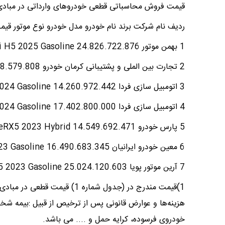
قیمت فروش محاسباتی قطعی خودروهای وارداتی در مب
ردیف نام شرکت برند نام خودرو مدل خودرو نوع موتور ق
1 بهمن موتور Hongqi H5 2025 Gasoline 24.826.722.876
2 تجارت بین الملی و پشتیبانی کرمان خودرو Hyundai Kona 2025 Gasoline 24.208.579.808
3 اتومبیل سازی فردا MG MG 5 2024 Gasoline 14.260.972.442
4 اتومبیل سازی فردا MG MG GT 2024 Gasoline 17.402.800.000
5 پارس خودرو Roewe eRX5 2023 Hybrid 14.549.692.471
6 معین خودرو ایرانیان TOYOTA Levin 1200cc 2023 Gasoline 16.490.683.345
7 آرین موتور پویا Mitsubishi Outlander H-Line-4WD 1.5 2023 Gasoline 25.024.120.603
1)قیمت مندرج در (جدول شماره 
هزینه‌ها و عوارض قانونی پس از ترخیص از قبیل :بیمه شخص
خودروی فرسوده، کرایه حمل و .... می باشد.