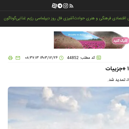
اقتصادی
فرهنگی و هنری
حوادث
آشپزی
فال روز
دیپلماسی
رژیم غذایی
گوناگون
کد مطلب: 44852
۱۴۰۳/۱۲/۲۶ ۰۸:۳۷:۱۳