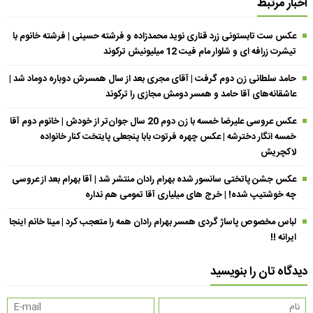
اخبار مرتبط
عکس ست تابستونی زرد قناری نوید محمدزاده و فرشته حسینی | فرشته خانوم با
تیشرت زرافه ای و شلوار مام فیت 12 میلیونیش ترکوند
حامد سلطانی زن دوم گرفت | آقای مجری بعد از سال همسرش دوباره دوماد شد |
عاشقانه‌های آقا حامد و همسر دومش مجازی را ترکوند
عکس عروسی علیرضا خمسه با زن دوم 20 سال جوان‌تر از خودش | خانوم دوم آقا
خمسه انگار دخترشه | عکس چهره فرتوت بابا پنجعلی پایتخت کنار خانواده
لاکچریش
عکس جشن پاتختی سانسور شده بهرام رادان منتشر شد | آقا بهرام بعد از عروسی
چه خوشتیپ شده! | خرج های میلیاری آقا تمومی هم نداره
لباس مخصوص پاساژ گردی همسر بهرام رادان همه را متعجب کرد | مینا خانم اینجا
ایرانه !!
دیدگاه تان را بنویسید