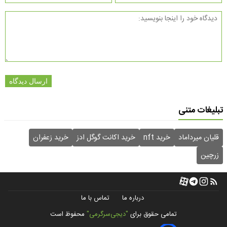
ارسال دیدگاه
تبلیغات متنی
قلیان میرداماد
خرید nft
خرید اکانت گوگل ادز
خرید زعفران
زرچین
درباره ما
تماس با ما
تمامی حقوق برای
"دیجی‌سرگرمی"
محفوظ است