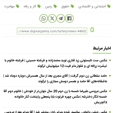
اجتماعی و اقتصادی
حقوق
زمین
کار و رفاه
مهاجرت
اخبار مرتبط
عکس ست تابستونی زرد قناری نوید محمدزاده و فرشته حسینی | فرشته خانوم با
تیشرت زرافه ای و شلوار مام فیت 12 میلیونیش ترکوند
حامد سلطانی زن دوم گرفت | آقای مجری بعد از سال همسرش دوباره دوماد شد |
عاشقانه‌های آقا حامد و همسر دومش مجازی را ترکوند
عکس عروسی علیرضا خمسه با زن دوم 20 سال جوان‌تر از خودش | خانوم دوم آقا
خمسه انگار دخترشه | عکس چهره فرتوت بابا پنجعلی پایتخت کنار خانواده
لاکچریش
عکس جشن پاتختی سانسور شده بهرام رادان منتشر شد | آقا بهرام بعد از عروسی