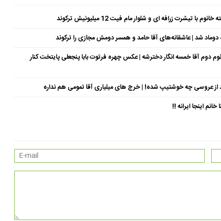
شرت زرافه ای و شلوار مام فیت 12 میلیونیش ترکوند
وماد شد | عاشقانه‌های آقا حامد و همسر دومش مجازی را ترکوند
سال جوان‌تر از خودش | خانوم دوم آقا خمسه انگار دخترشه | عکس چهره فرتوت بابا پنجعلی پایتخت کنار
د از عروسی چه خوشتیپ شده! | خرج های میلیاری آقا تمومی هم نداره
نم اینجا ایرانه !!