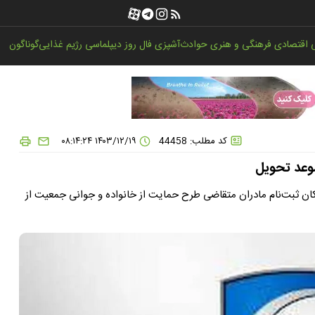
اقتصادی
فرهنگی و هنری
حوادث
آشپزی
فال روز
دیپلماسی
رژیم غذایی
گوناگون
کد مطلب: 44458
۱۴۰۳/۱۲/۱۹ ۰۸:۱۴:۲۴
وعد تحویل
ان ثبت‌نام مادران متقاضی طرح حمایت از خانواده و جوانی جمعیت از