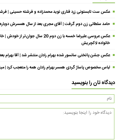
عکس ست تابستونی زرد قناری نوید محمدزاده و فرشته حسینی | فرشته خانوم با تی
حامد سلطانی زن دوم گرفت | آقای مجری بعد از سال همسرش دوباره د
عکس عروسی علیرضا خمسه با زن دوم 20 
خانواده لاکچریش
عکس جشن پاتختی سانسور شده بهرام رادان منتشر شد | آقا بهرام بع
لباس مخصوص پاساژ گردی همسر بهرام رادان همه را متعجب کرد | مینا خا
دیدگاه تان را بنویسید