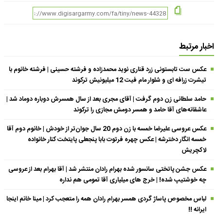
اخبار مرتبط
عکس ست تابستونی زرد قناری نوید محمدزاده و فرشته حسینی | فرشته خانوم با
تیشرت زرافه ای و شلوار مام فیت 12 میلیونیش ترکوند
حامد سلطانی زن دوم گرفت | آقای مجری بعد از سال همسرش دوباره دوماد شد |
عاشقانه‌های آقا حامد و همسر دومش مجازی را ترکوند
عکس عروسی علیرضا خمسه با زن دوم 20 سال جوان‌تر از خودش | خانوم دوم آقا
خمسه انگار دخترشه | عکس چهره فرتوت بابا پنجعلی پایتخت کنار خانواده
لاکچریش
عکس جشن پاتختی سانسور شده بهرام رادان منتشر شد | آقا بهرام بعد از عروسی
چه خوشتیپ شده! | خرج های میلیاری آقا تمومی هم نداره
لباس مخصوص پاساژ گردی همسر بهرام رادان همه را متعجب کرد | مینا خانم اینجا
ایرانه !!