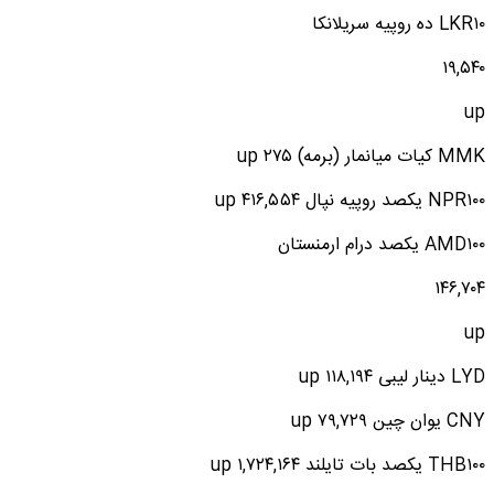
LKR۱۰ ده روپیه سریلانکا
۱۹,۵۴۰
up
MMK کیات میانمار (برمه) ۲۷۵ up
NPR۱۰۰ یکصد روپیه نپال ۴۱۶,۵۵۴ up
AMD۱۰۰ یکصد درام ارمنستان
۱۴۶,۷۰۴
up
LYD دینار لیبی ۱۱۸,۱۹۴ up
CNY یوان چین ۷۹,۷۲۹ up
THB۱۰۰ یکصد بات تایلند ۱,۷۲۴,۱۶۴ up