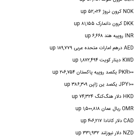
NOK کرون نروژ ۵۲,۰۲۶ up
DKK کرون دانمارک ۸۱,۱۵۵ up
INR روپیه هند ۶,۶۶۸ up
AED درهم امارات متحده عربی ۱۸۹,۷۷۹ up
KWD دینار کویت ۱,۸۷۲,۴۹۴ up
PKR۱۰۰ یکصد روپیه پاکستان ۲۰۶,۷۵۴ up
JPY۱۰۰ یکصد ین ژاپن ۳۸۶,۳۰۹ up
HKD دلار هنگ‌کنگ ۷۴,۳۲۴ up
OMR ریال عمان ۱,۵۰۰,۸۱۸ up
CAD دلار کانادا ۴۰۶,۲۱۷ up
NZD دلار نیوزلند ۳۳۱,۹۳۲ up