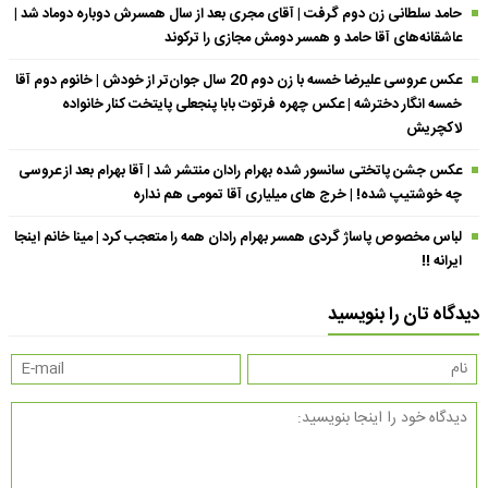
حامد سلطانی زن دوم گرفت | آقای مجری بعد از سال همسرش دوباره دوماد شد |
عاشقانه‌های آقا حامد و همسر دومش مجازی را ترکوند
عکس عروسی علیرضا خمسه با زن دوم 20 سال جوان‌تر از خودش | خانوم دوم آقا
خمسه انگار دخترشه | عکس چهره فرتوت بابا پنجعلی پایتخت کنار خانواده
لاکچریش
عکس جشن پاتختی سانسور شده بهرام رادان منتشر شد | آقا بهرام بعد از عروسی
چه خوشتیپ شده! | خرج های میلیاری آقا تمومی هم نداره
لباس مخصوص پاساژ گردی همسر بهرام رادان همه را متعجب کرد | مینا خانم اینجا
ایرانه !!
دیدگاه تان را بنویسید