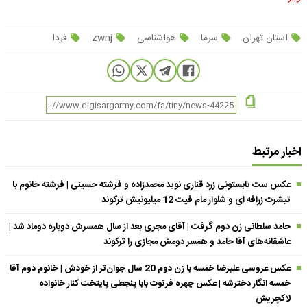
استان تهران
سرما
هواشناسی
zwnj
فردا
اخبار مرتبط
عکس ست تابستونی زرد قناری نوید محمدزاده و فرشته حسینی | فرشته خانوم با
تیشرت زرافه ای و شلوار مام فیت 12 میلیونیش ترکوند
حامد سلطانی زن دوم گرفت | آقای مجری بعد از سال همسرش دوباره دوماد شد |
عاشقانه‌های آقا حامد و همسر دومش مجازی را ترکوند
عکس عروسی علیرضا خمسه با زن دوم 20 سال جوان‌تر از خودش | خانوم دوم آقا
خمسه انگار دخترشه | عکس چهره فرتوت بابا پنجعلی پایتخت کنار خانواده
لاکچریش