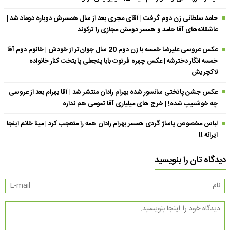
حامد سلطانی زن دوم گرفت | آقای مجری بعد از سال همسرش دوباره دوماد شد |
عاشقانه‌های آقا حامد و همسر دومش مجازی را ترکوند
عکس عروسی علیرضا خمسه با زن دوم 20 سال جوان‌تر از خودش | خانوم دوم آقا
خمسه انگار دخترشه | عکس چهره فرتوت بابا پنجعلی پایتخت کنار خانواده
لاکچریش
عکس جشن پاتختی سانسور شده بهرام رادان منتشر شد | آقا بهرام بعد از عروسی
چه خوشتیپ شده! | خرج های میلیاری آقا تمومی هم نداره
لباس مخصوص پاساژ گردی همسر بهرام رادان همه را متعجب کرد | مینا خانم اینجا
ایرانه !!
دیدگاه تان را بنویسید