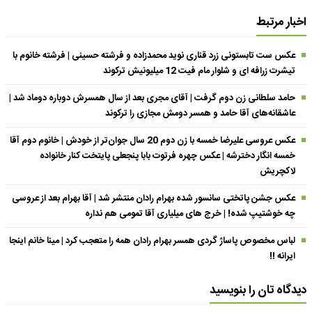
اخبار مرتبط
عکس ست تابستونی زرد قناری نوید محمدزاده و فرشته حسینی | فرشته خانوم با
تیشرت زرافه ای و شلوار مام فیت 12 میلیونیش ترکوند
حامد سلطانی زن دوم گرفت | آقای مجری بعد از سال همسرش دوباره دوماد شد |
عاشقانه‌های آقا حامد و همسر دومش مجازی را ترکوند
عکس عروسی علیرضا خمسه با زن دوم 20 سال جوان‌تر از خودش | خانوم دوم آقا
خمسه انگار دخترشه | عکس چهره فرتوت بابا پنجعلی پایتخت کنار خانواده
لاکچریش
عکس جشن پاتختی سانسور شده بهرام رادان منتشر شد | آقا بهرام بعد از عروسی
چه خوشتیپ شده! | خرج های میلیاری آقا تمومی هم نداره
لباس مخصوص پاساژ گردی همسر بهرام رادان همه را متعجب کرد | مینا خانم اینجا
ایرانه !!
دیدگاه تان را بنویسید