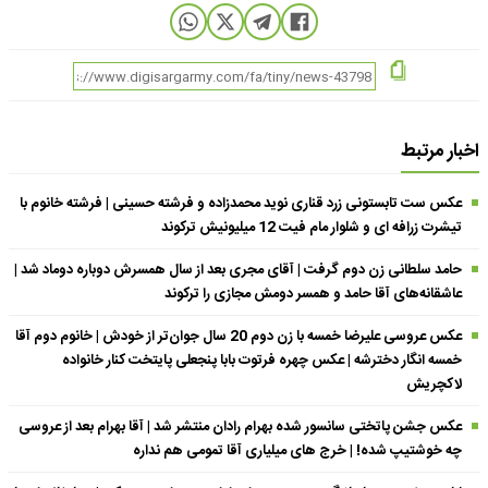
اخبار مرتبط
عکس ست تابستونی زرد قناری نوید محمدزاده و فرشته حسینی | فرشته خانوم با
تیشرت زرافه ای و شلوار مام فیت 12 میلیونیش ترکوند
حامد سلطانی زن دوم گرفت | آقای مجری بعد از سال همسرش دوباره دوماد شد |
عاشقانه‌های آقا حامد و همسر دومش مجازی را ترکوند
عکس عروسی علیرضا خمسه با زن دوم 20 سال جوان‌تر از خودش | خانوم دوم آقا
خمسه انگار دخترشه | عکس چهره فرتوت بابا پنجعلی پایتخت کنار خانواده
لاکچریش
عکس جشن پاتختی سانسور شده بهرام رادان منتشر شد | آقا بهرام بعد از عروسی
چه خوشتیپ شده! | خرج های میلیاری آقا تمومی هم نداره