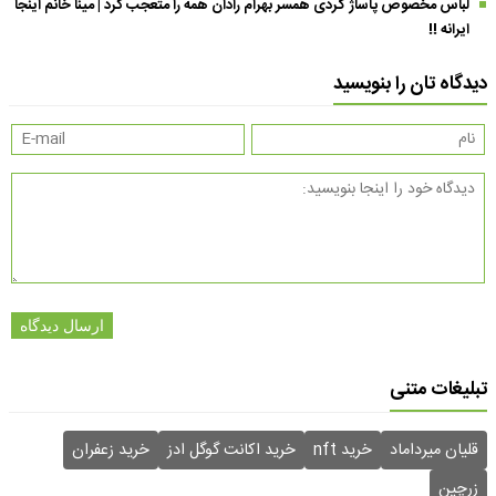
لباس مخصوص پاساژ گردی همسر بهرام رادان همه را متعجب کرد | مینا خانم اینجا
ایرانه !!
دیدگاه تان را بنویسید
ارسال دیدگاه
تبلیغات متنی
قلیان میرداماد
خرید nft
خرید اکانت گوگل ادز
خرید زعفران
زرچین