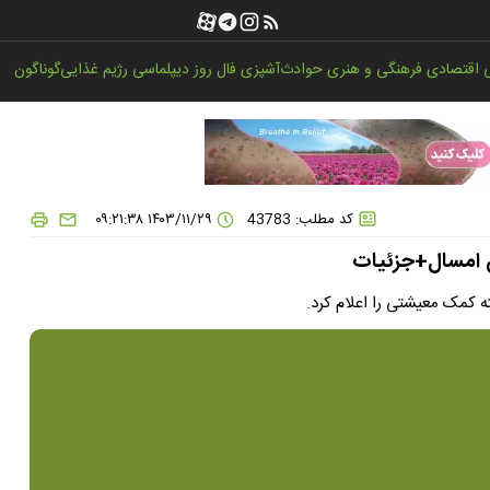
اقتصادی
فرهنگی و هنری
حوادث
آشپزی
فال روز
دیپلماسی
رژیم غذایی
گوناگون
کد مطلب: 43783
۱۴۰۳/۱۱/۲۹ ۰۹:۲۱:۳۸
ن امسال+جزئیات
ه کمک معیشتی را اعلام کرد.