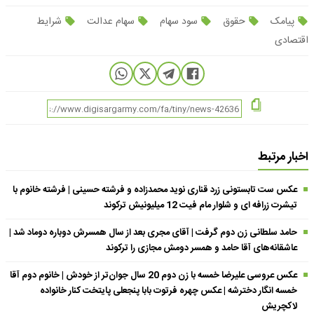
پیامک
حقوق
سود سهام
سهام عدالت
شرایط
اقتصادی
اخبار مرتبط
عکس ست تابستونی زرد قناری نوید محمدزاده و فرشته حسینی | فرشته خانوم با
تیشرت زرافه ای و شلوار مام فیت 12 میلیونیش ترکوند
حامد سلطانی زن دوم گرفت | آقای مجری بعد از سال همسرش دوباره دوماد شد |
عاشقانه‌های آقا حامد و همسر دومش مجازی را ترکوند
عکس عروسی علیرضا خمسه با زن دوم 20 سال جوان‌تر از خودش | خانوم دوم آقا
خمسه انگار دخترشه | عکس چهره فرتوت بابا پنجعلی پایتخت کنار خانواده
لاکچریش