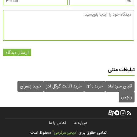
ارسال دیدگاه
تبلیغات متنی
قلیان میرداماد
خرید nft
خرید اکانت گوگل ادز
خرید زعفران
زرچین
درباره ما
تماس با ما
تمامی حقوق برای
"دیجی‌سرگرمی"
محفوظ است