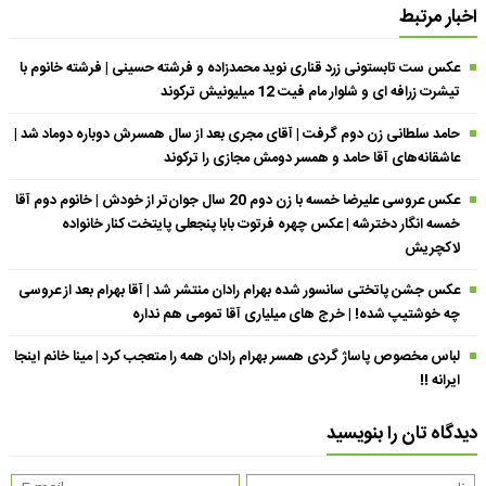
اخبار مرتبط
عکس ست تابستونی زرد قناری نوید محمدزاده و فرشته حسینی | فرشته خانوم با
تیشرت زرافه ای و شلوار مام فیت 12 میلیونیش ترکوند
حامد سلطانی زن دوم گرفت | آقای مجری بعد از سال همسرش دوباره دوماد شد |
عاشقانه‌های آقا حامد و همسر دومش مجازی را ترکوند
عکس عروسی علیرضا خمسه با زن دوم 20 سال جوان‌تر از خودش | خانوم دوم آقا
خمسه انگار دخترشه | عکس چهره فرتوت بابا پنجعلی پایتخت کنار خانواده
لاکچریش
عکس جشن پاتختی سانسور شده بهرام رادان منتشر شد | آقا بهرام بعد از عروسی
چه خوشتیپ شده! | خرج های میلیاری آقا تمومی هم نداره
لباس مخصوص پاساژ گردی همسر بهرام رادان همه را متعجب کرد | مینا خانم اینجا
ایرانه !!
دیدگاه تان را بنویسید