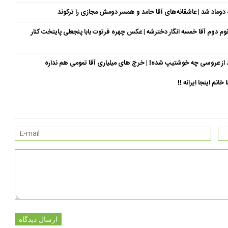
وماد شد | عاشقانه‌های آقا حامد و همسر دومش مجازی را ترکوند
سال جوان‌تر از خودش | خانوم دوم آقا خمسه انگار دخترشه | عکس چهره فرتوت بابا پنجعلی پایتخت کنار
د از عروسی چه خوشتیپ شده! | خرج های میلیاری آقا تمومی هم نداره
نم اینجا ایرانه !!
ارسال دیدگاه