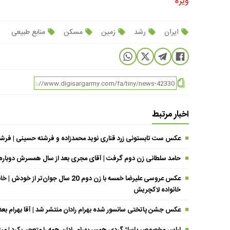
ویژه
ایران
رشد
زمین
مسکن
منابع طبیعی
اخبار مرتبط
عکس ست تابستونی زرد قناری نوید محمدزاده و فرشته حسینی | فرشته خانوم با تی
حامد سلطانی زن دوم گرفت | آقای مجری بعد از سال همسرش دوباره د
عکس عروسی علیرضا خمسه با زن دوم 20 
خانواده لاکچریش
عکس جشن پاتختی سانسور شده بهرام رادان منتشر شد | آقا بهرام بع