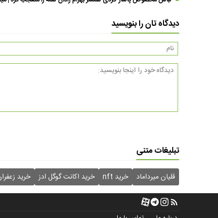
لباس مخصوص پاساژ گردی همسر بهرام رادان همه را متعجب کرد | مینا خا
دیدگاه تان را بنویسید
تبلیغات متنی
قلیان میرداماد
خرید nft
خرید اکانت گوگل ادز
خرید زعفرا