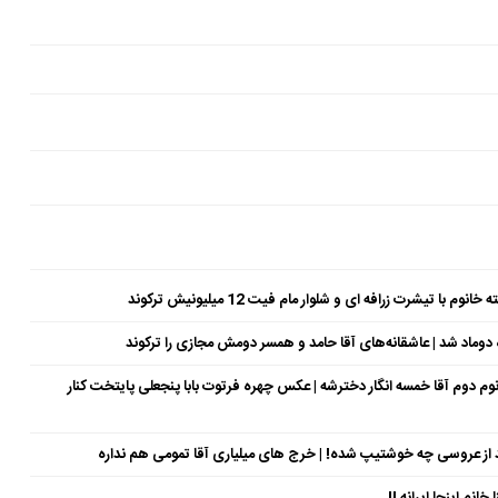
شرت زرافه ای و شلوار مام فیت 12 میلیونیش ترکوند
وماد شد | عاشقانه‌های آقا حامد و همسر دومش مجازی را ترکوند
سال جوان‌تر از خودش | خانوم دوم آقا خمسه انگار دخترشه | عکس چهره فرتوت بابا پنجعلی پایتخت کنار
د از عروسی چه خوشتیپ شده! | خرج های میلیاری آقا تمومی هم نداره