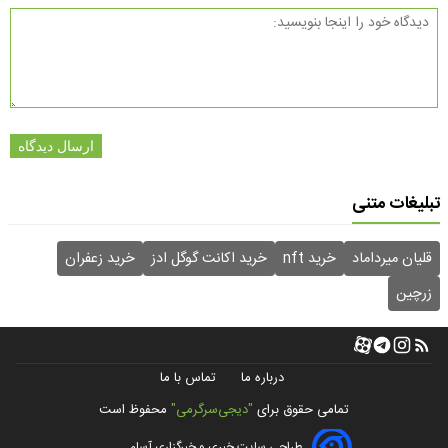
ارسال دیدگاه
تبلیغات متنی
قلیان میرداماد
خرید nft
خرید اکانت گوگل ادز
خرید زعفران
زرچین
درباره ما
تماس با ما
تمامی حقوق برای
"دیجی‌سرگرمی"
محفوظ است
طراحی سایت خبری و خبرگزاری آسام