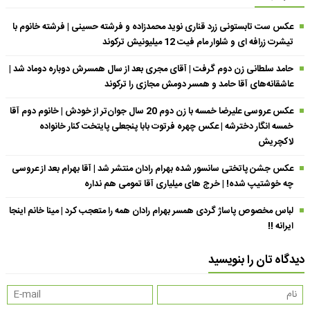
عکس ست تابستونی زرد قناری نوید محمدزاده و فرشته حسینی | فرشته خانوم با
تیشرت زرافه ای و شلوار مام فیت 12 میلیونیش ترکوند
حامد سلطانی زن دوم گرفت | آقای مجری بعد از سال همسرش دوباره دوماد شد |
عاشقانه‌های آقا حامد و همسر دومش مجازی را ترکوند
عکس عروسی علیرضا خمسه با زن دوم 20 سال جوان‌تر از خودش | خانوم دوم آقا
خمسه انگار دخترشه | عکس چهره فرتوت بابا پنجعلی پایتخت کنار خانواده
لاکچریش
عکس جشن پاتختی سانسور شده بهرام رادان منتشر شد | آقا بهرام بعد از عروسی
چه خوشتیپ شده! | خرج های میلیاری آقا تمومی هم نداره
لباس مخصوص پاساژ گردی همسر بهرام رادان همه را متعجب کرد | مینا خانم اینجا
ایرانه !!
دیدگاه تان را بنویسید