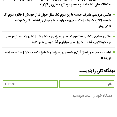
عاشقانه‌های آقا حامد و همسر دومش مجازی را ترکوند
عکس عروسی علیرضا خمسه با زن دوم 20 سال جوان‌تر از خودش | خانوم دوم آقا
خمسه انگار دخترشه | عکس چهره فرتوت بابا پنجعلی پایتخت کنار خانواده
لاکچریش
عکس جشن پاتختی سانسور شده بهرام رادان منتشر شد | آقا بهرام بعد از عروسی
چه خوشتیپ شده! | خرج های میلیاری آقا تمومی هم نداره
لباس مخصوص پاساژ گردی همسر بهرام رادان همه را متعجب کرد | مینا خانم اینجا
ایرانه !!
دیدگاه تان را بنویسید