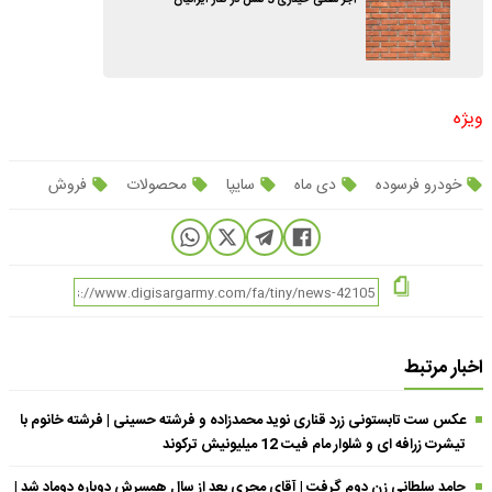
ویژه
خودرو فرسوده
دی ماه
سایپا
محصولات
فروش
اخبار مرتبط
عکس ست تابستونی زرد قناری نوید محمدزاده و فرشته حسینی | فرشته خانوم با
تیشرت زرافه ای و شلوار مام فیت 12 میلیونیش ترکوند
حامد سلطانی زن دوم گرفت | آقای مجری بعد از سال همسرش دوباره دوماد شد |