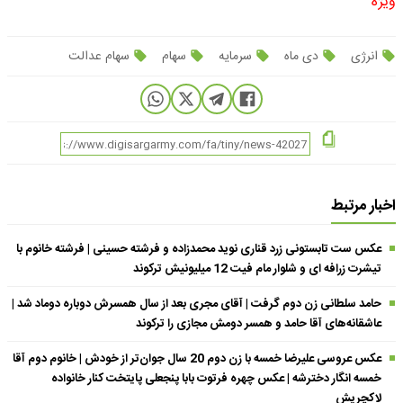
ویژه
انرژی
دی ماه
سرمایه
سهام
سهام عدالت
اخبار مرتبط
عکس ست تابستونی زرد قناری نوید محمدزاده و فرشته حسینی | فرشته خانوم با
تیشرت زرافه ای و شلوار مام فیت 12 میلیونیش ترکوند
حامد سلطانی زن دوم گرفت | آقای مجری بعد از سال همسرش دوباره دوماد شد |
عاشقانه‌های آقا حامد و همسر دومش مجازی را ترکوند
عکس عروسی علیرضا خمسه با زن دوم 20 سال جوان‌تر از خودش | خانوم دوم آقا
خمسه انگار دخترشه | عکس چهره فرتوت بابا پنجعلی پایتخت کنار خانواده
لاکچریش