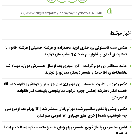
اخبار مرتبط
عکس ست تابستونی زرد قناری نوید محمدزاده و فرشته حسینی | فرشته خانوم با
تیشرت زرافه ای و شلوار مام فیت 12 میلیونیش ترکوند
حامد سلطانی زن دوم گرفت | آقای مجری بعد از سال همسرش دوباره دوماد شد |
عاشقانه‌های آقا حامد و همسر دومش مجازی را ترکوند
عکس عروسی علیرضا خمسه با زن دوم 20 سال جوان‌تر از خودش | خانوم دوم آقا
خمسه انگار دخترشه | عکس چهره فرتوت بابا پنجعلی پایتخت کنار خانواده
لاکچریش
عکس جشن پاتختی سانسور شده بهرام رادان منتشر شد | آقا بهرام بعد از عروسی
چه خوشتیپ شده! | خرج های میلیاری آقا تمومی هم نداره
لباس مخصوص پاساژ گردی همسر بهرام رادان همه را متعجب کرد | مینا خانم اینجا
ایرانه !!