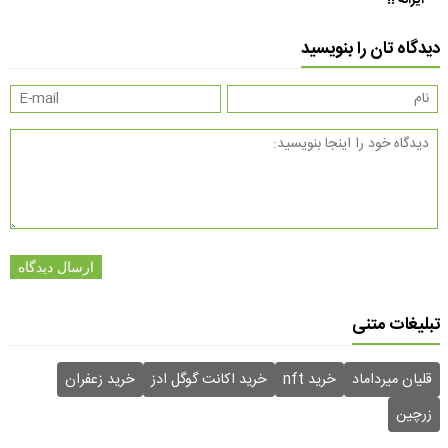
دیدگاه تان را بنویسید
ارسال دیدگاه
تبلیغات متنی
قلیان میرداماد
خرید nft
خرید اکانت گوگل ادز
خرید زعفران
زرچین