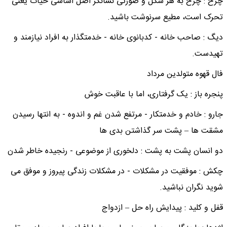
چرخ : چرخ به هر شکل و صورتی نشانگر اصل اساسی حیات یعنی
تحرک است، مطیع سرنوشت باشید.
دیگ : صاحب خانه - کدبانوی خانه - خدمتگذار به افراد نیازمند و
تهیدست.​
فال قهوه متولدین مرداد
پنجره باز : یک گرفتاری، اما با عاقبت خوش
جارو : خادم و خدمتکار - مرتفع شدن غم و اندوه - به انتها رسیدن
مشقت ها – پشت سر گذاشتن بدی ها
دو انسان پشت به پشت : دلخوری از موضوعی - رنجیده خاطر شدن
چکش : موفقیت در مشکلات - در مشکلات زندگی پیروز و موفق می
شوید نگران نباشید.
قفل و کلید : پیدایش راه حل – ازدواج