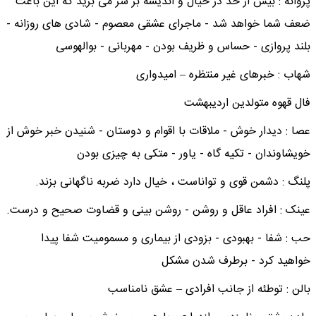
پروانه : بیش از حد در خیال و اندیشه بر سر می برید که این باعث
ضعف شما خواهد شد - ماجرای عشقی معصوم - شادی های روزانه -
بلند پروازی - حساس و ظریف بودن - مهربانی - بوالهوسی
شهاب : خبرهای غیر منتظره – امیدواری
فال قهوه متولدین اردیبهشت
عصا : دیدار خوش - ملاقات با اقوام و دوستان - شنیدن خبر خوش از
خویشاوندان - تکیه گاه - یاور - متکی به چیزی بودن
پلنگ : دشمن قوی و تواناست ، خیال دارد ضربه ناگهانی بزند.
عینک : افراد عاقل و روشن - روشن بینی و قضاوت صحیح و درست.
حب : شفا - بهبودی - بزودی از بیماری و مسمومیت شفا پیدا
خواهید کرد - برطرف شدن مشکل
بالن : توطئه از جانب افرادی – عشق نامناسب