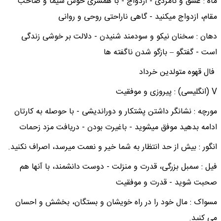
ماه : عشق و نامزدی - ازدواج - با همسری خوش سیما و صاحب
مقام، ازدواج میکنید - گاهی ناراحتی روحی و روانی
دهان : سخنان نیکو و سودمند شنیدن - دلالت بر خوشی زندگی
است - گفتگو – بازگو شدن ناگفته ها
فال قهوه متولدین خرداد
V (انگلیسی) : پیروزی و موفقیت
مورچه : نشانگر داشتن پشتکار و دوراندیشی - با حوصله به کارتان
ادامه بدهید موفق میشوید - باغیرت بودن - دریافت مزد زحمات
انگور : بیش از حد انتظار به شما خیر و نعمت میرسد، اصراف نکنید.
فیل : سمبل بزرگی، قدرت و منزلت - دوست دانشمند، با آنها هم
صحبت شوید - قدرت و موفقیت
مسواک : مال خود را در راه خویشان و بستگان، بخشش و احسان
می کنید.