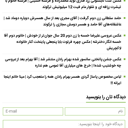
عکس ست تابستونی زرد قناری نوید محمدزاده و فرشته حسینی | فرشته خانوم با
تیشرت زرافه ای و شلوار مام فیت 12 میلیونیش ترکوند
حامد سلطانی زن دوم گرفت | آقای مجری بعد از سال همسرش دوباره دوماد شد |
عاشقانه‌های آقا حامد و همسر دومش مجازی را ترکوند
عکس عروسی علیرضا خمسه با زن دوم 20 سال جوان‌تر از خودش | خانوم دوم آقا
خمسه انگار دخترشه | عکس چهره فرتوت بابا پنجعلی پایتخت کنار خانواده
لاکچریش
عکس جشن پاتختی سانسور شده بهرام رادان منتشر شد | آقا بهرام بعد از عروسی
چه خوشتیپ شده! | خرج های میلیاری آقا تمومی هم نداره
لباس مخصوص پاساژ گردی همسر بهرام رادان همه را متعجب کرد | مینا خانم اینجا
ایرانه !!
دیدگاه تان را بنویسید