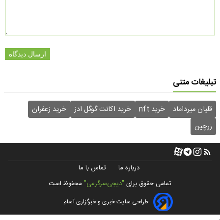
ارسال دیدگاه
تبلیغات متنی
قلیان میرداماد
خرید nft
خرید اکانت گوگل ادز
خرید زعفران
زرچین
درباره ما
تماس با ما
تمامی حقوق برای
"دیجی‌سرگرمی"
محفوظ است
طراحی سایت خبری و خبرگزاری آسام