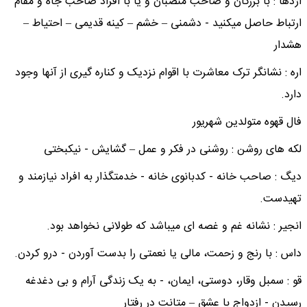
اژدها : با بزرگان و صاحب منصبان و یا با افراد صاحب جاه و مقام
ارتباط حاصل میکنید - دشمنی – خشم – کینه قدیمی – احتیاط –
هشدار
اره : نشانگر ترک معاشرت با اقوام نزدیک و کناره گیری از آنها وجود
دارد.
فال قهوه متولدین شهریور
لکه های روشن : روشنی در فکر و عمل – گشایش - نیکبختی
دیگ : صاحب خانه - کدبانوی خانه - خدمتگذار به افراد نیازمند و
تهیدست.
انجیر : نشانه غم و غصه ای میباشد که طولانی نخواهد بود.
داس : با رنج و زحمت، مالی یا نعمتی را بدست آوردن - درو کردن.
قو : سمبل وقار، دوستی، ایمان، - به یک زندگی آرام و بی دغدغه
رسیدن - ازدواج با عشق – متانت در رفتار