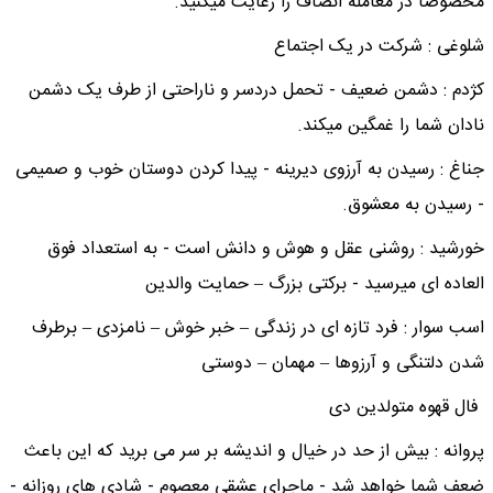
مخصوصا در معامله انصاف را رعایت میکنید.
شلوغی : شرکت در یک اجتماع
کژدم : دشمن ضعیف - تحمل دردسر و ناراحتی از طرف یک دشمن
نادان شما را غمگین میکند.
جناغ : رسیدن به آرزوی دیرینه - پیدا کردن دوستان خوب و صمیمی
- رسیدن به معشوق.
خورشید : روشنی عقل و هوش و دانش است - به استعداد فوق
العاده ای میرسید - برکتی بزرگ – حمایت والدین
اسب سوار : فرد تازه ای در زندگی – خبر خوش – نامزدی – برطرف
شدن دلتنگی و آرزوها – مهمان – دوستی
فال قهوه متولدین دی
پروانه : بیش از حد در خیال و اندیشه بر سر می برید که این باعث
ضعف شما خواهد شد - ماجرای عشقی معصوم - شادی های روزانه -