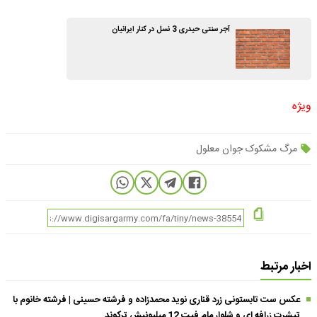
آجر سنتی حیدری 3 نسل در کنار ایرانیان
ویژه
مرگ مشکوک جوان معلول
اخبار مرتبط
عکس ست تابستونی زرد قناری نوید محمدزاده و فرشته حسینی | فرشته خانوم با
تیشرت زرافه ای و شلوار مام فیت 12 میلیونیش ترکوند