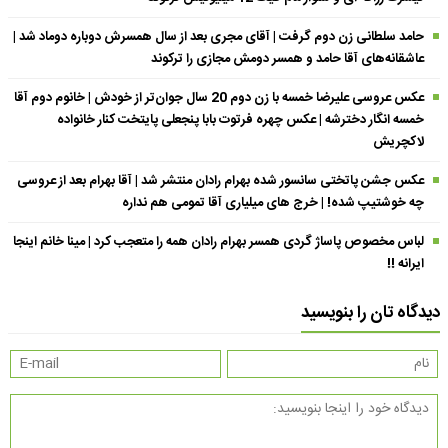
حامد سلطانی زن دوم گرفت | آقای مجری بعد از سال همسرش دوباره دوماد شد |
عاشقانه‌های آقا حامد و همسر دومش مجازی را ترکوند
عکس عروسی علیرضا خمسه با زن دوم 20 سال جوان‌تر از خودش | خانوم دوم آقا
خمسه انگار دخترشه | عکس چهره فرتوت بابا پنجعلی پایتخت کنار خانواده
لاکچریش
عکس جشن پاتختی سانسور شده بهرام رادان منتشر شد | آقا بهرام بعد از عروسی
چه خوشتیپ شده! | خرج های میلیاری آقا تمومی هم نداره
لباس مخصوص پاساژ گردی همسر بهرام رادان همه را متعجب کرد | مینا خانم اینجا
ایرانه !!
دیدگاه تان را بنویسید