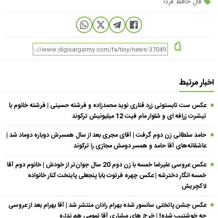
فال حافظ فردا
اخبار مرتبط
عکس ست تابستونی زرد قناری نوید محمدزاده و فرشته حسینی | فرشته خانوم با
تیشرت زرافه ای و شلوار مام فیت 12 میلیونیش ترکوند
حامد سلطانی زن دوم گرفت | آقای مجری بعد از سال همسرش دوباره دوماد شد |
عاشقانه‌های آقا حامد و همسر دومش مجازی را ترکوند
عکس عروسی علیرضا خمسه با زن دوم 20 سال جوان‌تر از خودش | خانوم دوم آقا
خمسه انگار دخترشه | عکس چهره فرتوت بابا پنجعلی پایتخت کنار خانواده
لاکچریش
عکس جشن پاتختی سانسور شده بهرام رادان منتشر شد | آقا بهرام بعد از عروسی
چه خوشتیپ شده! | خرج های میلیاری آقا تمومی هم نداره