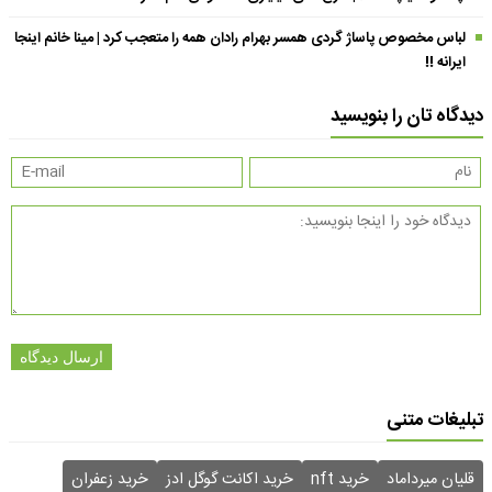
لباس مخصوص پاساژ گردی همسر بهرام رادان همه را متعجب کرد | مینا خانم اینجا
ایرانه !!
دیدگاه تان را بنویسید
ارسال دیدگاه
تبلیغات متنی
قلیان میرداماد
خرید nft
خرید اکانت گوگل ادز
خرید زعفران