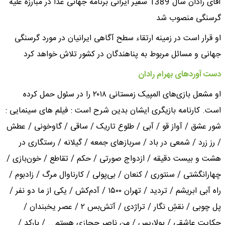
آقای رادان سال 1389 سفیر ایرانی برنامه جهانی غذا در مبارزه علیه
گرسنگی منصوب شد
او قرار است در زمینه ارتقاء سطح آگاهی ایرانیان در مورد گرسنگی
جهانی و مسائل مربوط به پناهندگان در کشور تلاش خواهد کرد
دست آوردهای بهرام رادان
او مشعل بازی‌های المپیک زمستانی ۲۰۱۸ را در سئول حمل کرده
است. کارنامه بازیگری ایشان بدین شرح است : فیلم های سینمایی :
شور عشق / آواز قو / آبی / طلوع تاریک / ساقی / گاوخونی / عطش
/ رز زرد / شمعی در باد / سربازهای جمعه / گیلانه / رستگاری در
هشت و بیست دقیقه / ازدواج صورتی / حکم / تقاطع / خون‌بازی /
چهارانگشتی / سنتوری / کنعان / بی‌پولی / کارناوال مرگ / زادبوم /
راه آبی ابریشم / تردید / تهران ۱۵۰۰ / آدم‌کش / یکی از ما دو نفر /
پل چوبی / نقشِ نگار / تراژدی / آتش‌بس ۲ / عصر یخبندان /
حکایت عاشقی / پولاریس / من ناصر حجازی هستم... / بارکد /