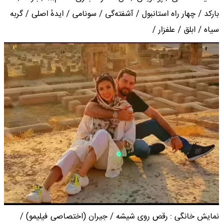
بارکد / چهار راه استانبول / آشفته‌گی / سونامی / ایدهٔ اصلی / گربه
سیاه / ابلق / علفزار /
نمایش خانگی : رقص روی شیشه / جیران (اختصاصی فیلیمو) /