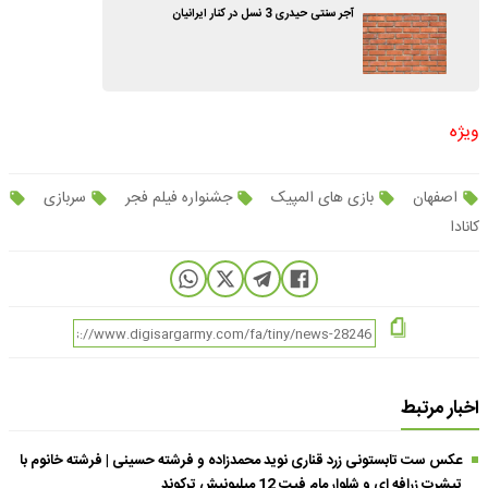
آجر سنتی حیدری 3 نسل در کنار ایرانیان
ویژه
اصفهان
بازی های المپیک
جشنواره فیلم فجر
سربازی
کانادا
اخبار مرتبط
عکس ست تابستونی زرد قناری نوید محمدزاده و فرشته حسینی | فرشته خانوم با
تیشرت زرافه ای و شلوار مام فیت 12 میلیونیش ترکوند