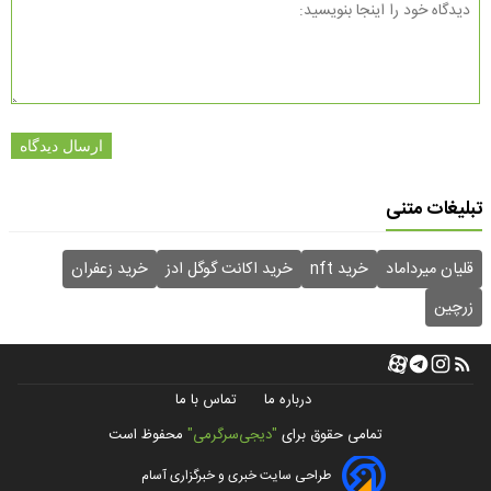
ارسال دیدگاه
تبلیغات متنی
قلیان میرداماد
خرید nft
خرید اکانت گوگل ادز
خرید زعفران
زرچین
درباره ما
تماس با ما
تمامی حقوق برای
"دیجی‌سرگرمی"
محفوظ است
طراحی سایت خبری و خبرگزاری آسام