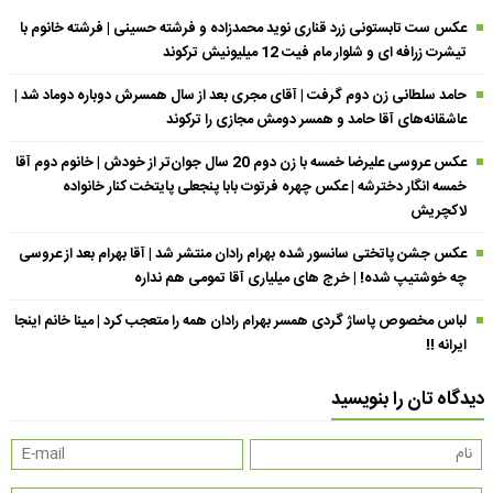
عکس ست تابستونی زرد قناری نوید محمدزاده و فرشته حسینی | فرشته خانوم با
تیشرت زرافه ای و شلوار مام فیت 12 میلیونیش ترکوند
حامد سلطانی زن دوم گرفت | آقای مجری بعد از سال همسرش دوباره دوماد شد |
عاشقانه‌های آقا حامد و همسر دومش مجازی را ترکوند
عکس عروسی علیرضا خمسه با زن دوم 20 سال جوان‌تر از خودش | خانوم دوم آقا
خمسه انگار دخترشه | عکس چهره فرتوت بابا پنجعلی پایتخت کنار خانواده
لاکچریش
عکس جشن پاتختی سانسور شده بهرام رادان منتشر شد | آقا بهرام بعد از عروسی
چه خوشتیپ شده! | خرج های میلیاری آقا تمومی هم نداره
لباس مخصوص پاساژ گردی همسر بهرام رادان همه را متعجب کرد | مینا خانم اینجا
ایرانه !!
دیدگاه تان را بنویسید