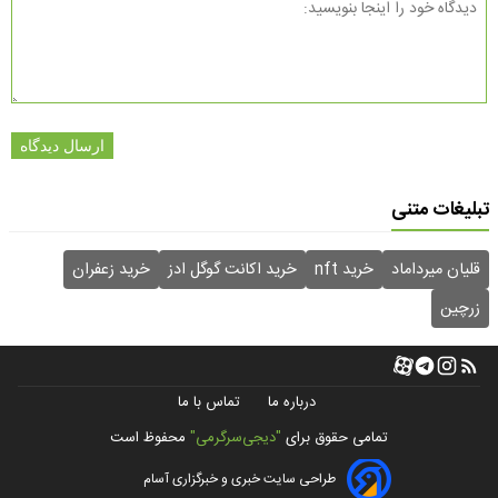
ارسال دیدگاه
تبلیغات متنی
قلیان میرداماد
خرید nft
خرید اکانت گوگل ادز
خرید زعفران
زرچین
درباره ما
تماس با ما
تمامی حقوق برای
"دیجی‌سرگرمی"
محفوظ است
طراحی سایت خبری و خبرگزاری آسام