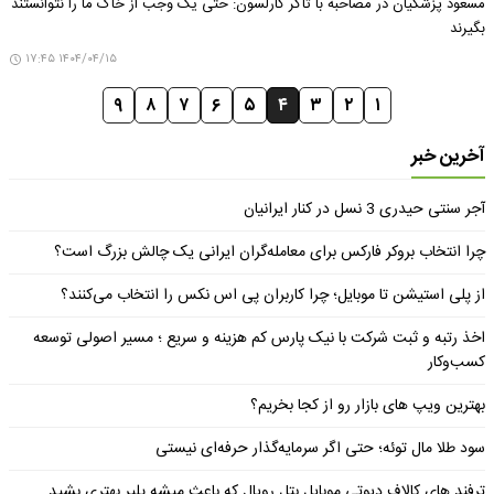
مسعود پزشکیان در مصاحبه با تاکر کارلسون: حتی یک وجب از خاک ما را نتوانستند
بگیرند
۱۴۰۴/۰۴/۱۵ ۱۷:۴۵
۹
۸
۷
۶
۵
۴
۳
۲
۱
آخرین خبر
آجر سنتی حیدری 3 نسل در کنار ایرانیان
چرا انتخاب بروکر فارکس برای معامله‌گران ایرانی یک چالش بزرگ است؟
از پلی استیشن تا موبایل؛ چرا کاربران پی اس نکس را انتخاب می‌کنند؟
اخذ رتبه و ثبت شرکت با نیک پارس کم هزینه و سریع ؛ مسیر اصولی توسعه
کسب‌وکار
بهترین ویپ های بازار رو از کجا بخریم؟
سود طلا مال توئه؛ حتی اگر سرمایه‌گذار حرفه‌ای نیستی
ترفند های کالاف دیوتی موبایل بتل رویال که باعث میشه پلیر بهتری بشید