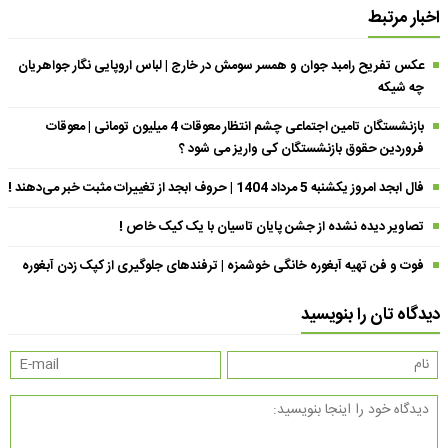
اخبار مرتبط
عکس تفریح رامبد جوان و همسر سومش در خارج | لباس اروپایی نگار جواهریان
چه شیکه
بازنشستگان تامین اجتماعی چشم انتظار معوقات 4 میلیون تومانی | معوقات
فروردین حقوق بازنشستگان کی واریز می شود ؟
فال ابجد امروز یکشنبه 5 مرداد 1404 | حروف ابجد از تغییرات مثبت خبر می‌دهند !
تصاویر دیده نشده از جشن پایان تاسیان با یک کیک خاص !
فوت و فن تهیه آبغوره خانگی خوشمزه | ترفندهای جلوگیری از کپک زدن آبغوره
دیدگاه تان را بنویسید