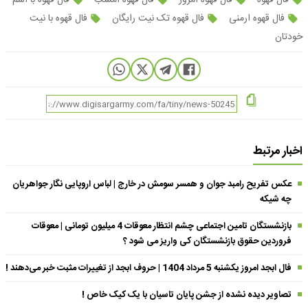
فال قهوه
فال قهوه امروز
فال قهوه امشب
فال قهوه با اسم
فال قهوه ارمنی
فال قهوه تک نیت رایگان
فال قهوه با نیت
خودتان
اخبار مرتبط
عکس تفریح رامبد جوان و همسر سومش در خارج | لباس اروپایی نگار جواهریان
چه شیکه
بازنشستگان تامین اجتماعی چشم انتظار معوقات 4 میلیون تومانی | معوقات
فروردین حقوق بازنشستگان کی واریز می شود ؟
فال ابجد امروز یکشنبه 5 مرداد 1404 | حروف ابجد از تغییرات مثبت خبر می‌دهند !
تصاویر دیده نشده از جشن پایان تاسیان با یک کیک خاص !