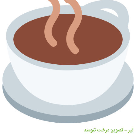
تیر – تصویر: درخت تنومند