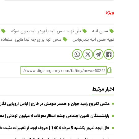
ویژه
سس انبه
طرز تهیه سس انبه با پودر انبه بدون سرکه
ط
تهیه سس انبه بندرعباس
سس انبه برای چه غذاهایی استفاده 
اخبار مرتبط
عکس تفریح رامبد جوان و همسر سومش در خارج | لباس اروپایی نگار
بازنشستگان تامین اجتماعی چشم انتظار معوقات 4 میلیون تومانی | معوقات فروردین حقوق بازنشستگان کی واریز می شود ؟
فال ابجد امروز یکشنبه 5 مرداد 1404 | حروف ابجد از تغییرات مثبت خبر می‌دهند !