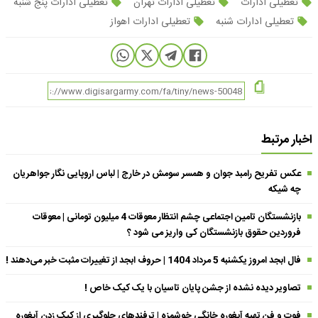
تعطیلی ادارات
تعطیلی ادارات تهران
تعطیلی ادارات پنج شنبه
تعطیلی ادارات شنبه
تعطیلی ادارات اهواز
اخبار مرتبط
عکس تفریح رامبد جوان و همسر سومش در خارج | لباس اروپایی نگار جواهریان
چه شیکه
بازنشستگان تامین اجتماعی چشم انتظار معوقات 4 میلیون تومانی | معوقات
فروردین حقوق بازنشستگان کی واریز می شود ؟
فال ابجد امروز یکشنبه 5 مرداد 1404 | حروف ابجد از تغییرات مثبت خبر می‌دهند !
تصاویر دیده نشده از جشن پایان تاسیان با یک کیک خاص !
فوت و فن تهیه آبغوره خانگی خوشمزه | ترفندهای جلوگیری از کپک زدن آبغوره