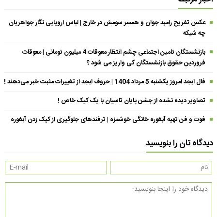
عکس تفریح رامبد جوان و همسر سومش در خارج | لباس اروپایی نگار جواهریان
چه شیکه
بازنشستگان تامین اجتماعی چشم انتظار معوقات 4 میلیون تومانی | معوقات
فروردین حقوق بازنشستگان کی واریز می شود ؟
فال ابجد امروز یکشنبه 5 مرداد 1404 | حروف ابجد از تغییرات مثبت خبر می‌دهند !
تصاویر دیده نشده از جشن پایان تاسیان با یک کیک خاص !
فوت و فن تهیه آبغوره خانگی خوشمزه | ترفندهای جلوگیری از کپک زدن آبغوره
دیدگاه تان را بنویسید