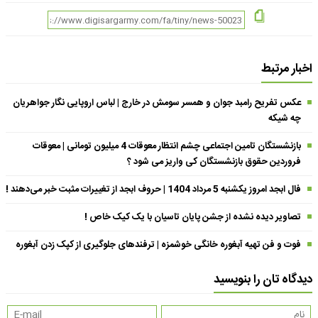
اخبار مرتبط
عکس تفریح رامبد جوان و همسر سومش در خارج | لباس اروپایی نگار جواهریان
چه شیکه
بازنشستگان تامین اجتماعی چشم انتظار معوقات 4 میلیون تومانی | معوقات
فروردین حقوق بازنشستگان کی واریز می شود ؟
فال ابجد امروز یکشنبه 5 مرداد 1404 | حروف ابجد از تغییرات مثبت خبر می‌دهند !
تصاویر دیده نشده از جشن پایان تاسیان با یک کیک خاص !
فوت و فن تهیه آبغوره خانگی خوشمزه | ترفندهای جلوگیری از کپک زدن آبغوره
دیدگاه تان را بنویسید