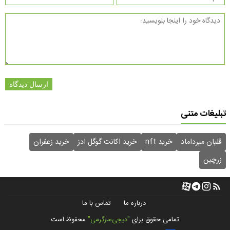
ارسال دیدگاه
تبلیغات متنی
قلیان میرداماد
خرید nft
خرید اکانت گوگل ادز
خرید زعفران
زرچین
درباره ما
تماس با ما
تمامی حقوق برای
"دیجی‌سرگرمی"
محفوظ است