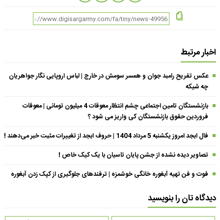
اخبار مرتبط
عکس تفریح رامبد جوان و همسر سومش در خارج | لباس اروپایی نگار جواهریان
چه شیکه
بازنشستگان تامین اجتماعی چشم انتظار معوقات 4 میلیون تومانی | معوقات
فروردین حقوق بازنشستگان کی واریز می شود ؟
فال ابجد امروز یکشنبه 5 مرداد 1404 | حروف ابجد از تغییرات مثبت خبر می‌دهند !
تصاویر دیده نشده از جشن پایان تاسیان با یک کیک خاص !
فوت و فن تهیه آبغوره خانگی خوشمزه | ترفندهای جلوگیری از کپک زدن آبغوره
دیدگاه تان را بنویسید