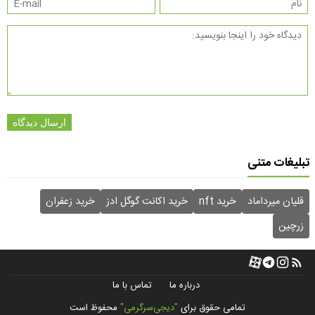
ارسال دیدگاه
تبلیغات متنی
قلیان میرداماد
خرید nft
خرید اکانت گوگل ادز
خرید زعفران
زرچین
درباره ما
تماس با ما
تمامی حقوق برای
"دیجی‌سرگرمی"
محفوظ است