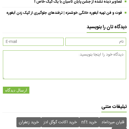
تصاویر دیده نشده از جشن پایان تاسیان با یک کیک خاص !
فوت و فن تهیه آبغوره خانگی خوشمزه | ترفندهای جلوگیری از کپک زدن آبغوره
دیدگاه تان را بنویسید
ارسال دیدگاه
تبلیغات متنی
قلیان میرداماد
خرید nft
خرید اکانت گوگل ادز
خرید زعفران