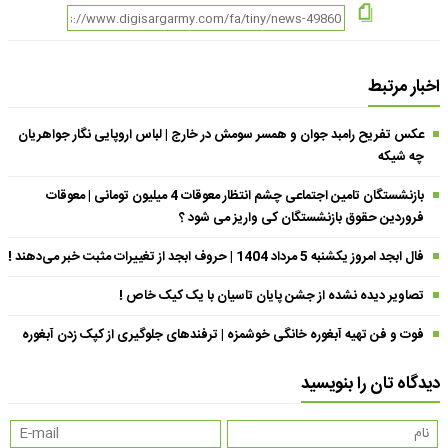
اخبار مرتبط
عکس تفریح رامبد جوان و همسر سومش در خارج | لباس اروپایی نگار جواهریان
چه شیکه
بازنشستگان تامین اجتماعی چشم انتظار معوقات 4 میلیون تومانی | معوقات
فروردین حقوق بازنشستگان کی واریز می شود ؟
فال ابجد امروز یکشنبه 5 مرداد 1404 | حروف ابجد از تغییرات مثبت خبر می‌دهند !
تصاویر دیده نشده از جشن پایان تاسیان با یک کیک خاص !
فوت و فن تهیه آبغوره خانگی خوشمزه | ترفندهای جلوگیری از کپک زدن آبغوره
دیدگاه تان را بنویسید