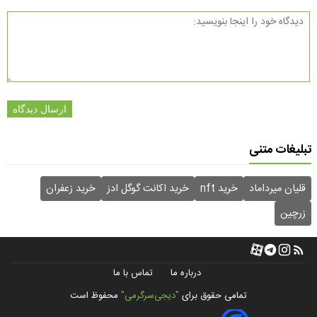
ارسال دیدگاه
تبلیغات متنی
قلیان میرداماد
خرید nft
خرید اکانت گوگل ادز
خرید زعفران
زرچین
درباره ما
تماس با ما
تمامی حقوق برای
"دیجی‌سرگرمی"
محفوظ است