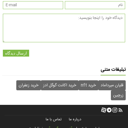
ارسال دیدگاه
تبلیغات متنی
قلیان میرداماد
خرید nft
خرید اکانت گوگل ادز
خرید زعفران
زرچین
درباره ما
تماس با ما