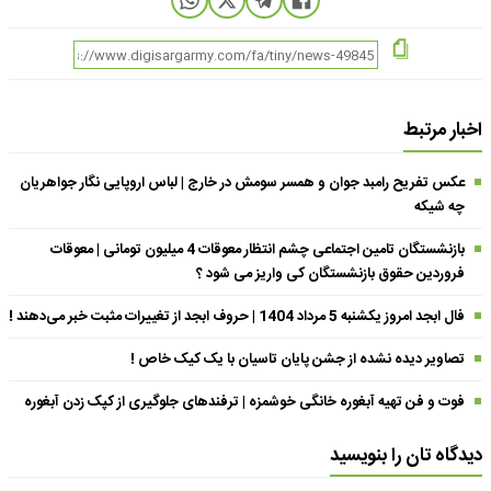
اخبار مرتبط
عکس تفریح رامبد جوان و همسر سومش در خارج | لباس اروپایی نگار جواهریان
چه شیکه
بازنشستگان تامین اجتماعی چشم انتظار معوقات 4 میلیون تومانی | معوقات
فروردین حقوق بازنشستگان کی واریز می شود ؟
فال ابجد امروز یکشنبه 5 مرداد 1404 | حروف ابجد از تغییرات مثبت خبر می‌دهند !
تصاویر دیده نشده از جشن پایان تاسیان با یک کیک خاص !
فوت و فن تهیه آبغوره خانگی خوشمزه | ترفندهای جلوگیری از کپک زدن آبغوره
دیدگاه تان را بنویسید