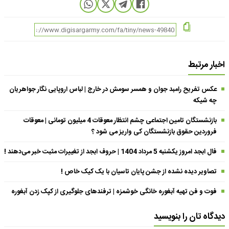
اخبار مرتبط
عکس تفریح رامبد جوان و همسر سومش در خارج | لباس اروپایی نگار جواهریان
چه شیکه
بازنشستگان تامین اجتماعی چشم انتظار معوقات 4 میلیون تومانی | معوقات
فروردین حقوق بازنشستگان کی واریز می شود ؟
فال ابجد امروز یکشنبه 5 مرداد 1404 | حروف ابجد از تغییرات مثبت خبر می‌دهند !
تصاویر دیده نشده از جشن پایان تاسیان با یک کیک خاص !
فوت و فن تهیه آبغوره خانگی خوشمزه | ترفندهای جلوگیری از کپک زدن آبغوره
دیدگاه تان را بنویسید